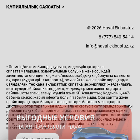
ҚҰПИЯЛЫЛЫҚ САЯСАТЫ
© 2026 Haval Ekibastuz
8 (777) 540-54-14
info@haval-ekibastuz.kz
* Өнімнің/автомобильдің құнына, модельдік қатарына,
сипаттамаларына, жиынтығының болуына және осындай
жиынтықтағы опцияның және/немесе жабдықтың болуына қатысты
ақпарат (бұдан әрі - «Ақпарат»), осы сайтта және прайс-парақтарда
баяндалған, тек қана ақпараттық сипатқа ие, жергілікті жағдайларға,
шектеулерге байланысты, демек, модельдер мен жиынтықтарға
байланысты ерекшеленуі мүмкін және ҚР Азаматтық Кодексінің 447-
бабына сәйкес жария оферта болып табылмайды. Осы сайтта және
прайс-парақтарда баяндалған ең жоғары бағалар мен ақпарат
ВЫГОДНЫЕ УСЛОВИЯ
Дистрибьютор тарапынан алдын ала ескертусіз сату орындарындағы
дилердің нақты бағалары мен ақпараттарынан ерекшеленуі мүмкін,
НА АВТОМОБИЛИ HAVAL
осыған байланысты сіз өз қалаңыздағы ресми дилерден толық және
өзекті ақпаратты ала аласыз. Қандай да бір автомобильді немесе
өнімді сатып алудың негізгі шарттары тиісті сатып алу-сату
Узнать условия
шарттарында айқындалады.