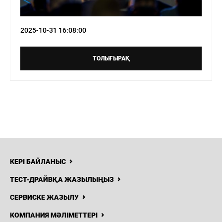
2025-10-31 16:08:00
8 (777)
540-54-14
Н
ЖАҢАЛЫҚТАР
БАЙЛАНЫСТАР
ТОЛЫҒЫРАҚ
Haval
Ekibastuz
КЕРІ БАЙЛАНЫС
ТЕСТ-ДРАЙВҚА ЖАЗЫЛЫҢЫЗ
СЕРВИСКЕ ЖАЗЫЛУ
КОМПАНИЯ МӘЛІМЕТТЕРІ